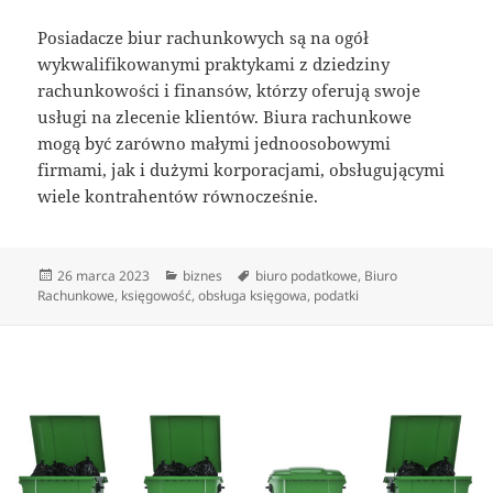
Posiadacze biur rachunkowych są na ogół
wykwalifikowanymi praktykami z dziedziny
rachunkowości i finansów, którzy oferują swoje
usługi na zlecenie klientów. Biura rachunkowe
mogą być zarówno małymi jednoosobowymi
firmami, jak i dużymi korporacjami, obsługującymi
wiele kontrahentów równocześnie.
Data
Kategorie
Tagi
26 marca 2023
biznes
biuro podatkowe
,
Biuro
publikacji
Rachunkowe
,
księgowość
,
obsługa księgowa
,
podatki