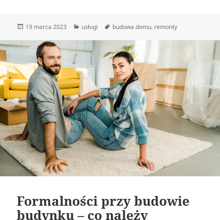
Data
Kategorie
Tagi
19 marca 2023
usługi
budowa domu
,
remonty
publikacji
Formalności przy budowie
budynku – co należy