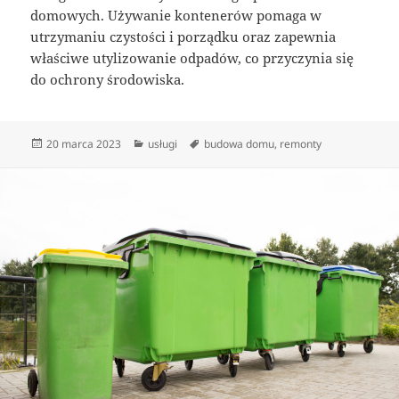
domowych. Używanie kontenerów pomaga w
utrzymaniu czystości i porządku oraz zapewnia
właściwe utylizowanie odpadów, co przyczynia się
do ochrony środowiska.
Data
Kategorie
Tagi
20 marca 2023
usługi
budowa domu
,
remonty
publikacji