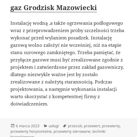
gaz Grodzisk Mazowiecki
Instalację wodną ,a także ogrzewania podłogowego
wraz z przeprowadzeniem próby szczelności trzeba
wykonać przed wylaniem posadzek. Instalację
gazową wolno założyć nie wcześniej, niż na etapie
stanu surowego zamkniętego. Trzeba pamiętać, że
przyłącze gazowe musi być zrealizowane zgodnie z
projektem i zatwierdzone przez zakład gazowniczy,
dlatego niezwykle ważne jest by zostało
zrealizowane z należytą starannością. Podczas
projektowania, a następnie wykonania instalacji
warto skorzystać z kompetentnej firmy z
doświadczeniem.
Data
Kategorie
Tagi
6 marca 2023
usługi
przecisk
,
przewiert
,
przewierty
,
publikacji
przewierty horyzontalne
,
przewierty sterowane
,
techniki
bezwykopowe