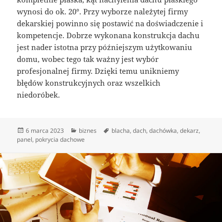
wynosi do ok. 20°. Przy wyborze należytej firmy
dekarskiej powinno się postawić na doświadczenie i
kompetencje. Dobrze wykonana konstrukcja dachu
jest nader istotna przy późniejszym użytkowaniu
domu, wobec tego tak ważny jest wybór
profesjonalnej firmy. Dzięki temu unikniemy
błędów konstrukcyjnych oraz wszelkich
niedoróbek.
Data
Kategorie
Tagi
6 marca 2023
biznes
blacha
,
dach
,
dachówka
,
dekarz
,
publikacji
panel
,
pokrycia dachowe