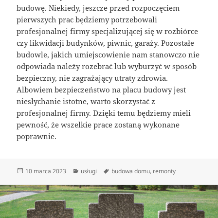
budowę. Niekiedy, jeszcze przed rozpoczęciem
pierwszych prac będziemy potrzebowali
profesjonalnej firmy specjalizującej się w rozbiórce
czy likwidacji budynków, piwnic, garaży. Pozostałe
budowle, jakich umiejscowienie nam stanowczo nie
odpowiada należy rozebrać lub wyburzyć w sposób
bezpieczny, nie zagrażający utraty zdrowia.
Albowiem bezpieczeństwo na placu budowy jest
niesłychanie istotne, warto skorzystać z
profesjonalnej firmy. Dzięki temu będziemy mieli
pewność, że wszelkie prace zostaną wykonane
poprawnie.
Data
Kategorie
Tagi
10 marca 2023
usługi
budowa domu
,
remonty
publikacji