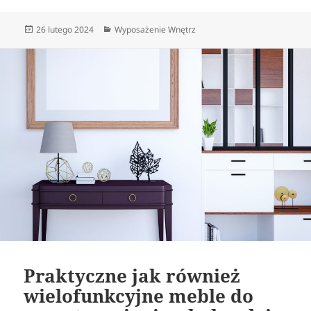
Data
Kategorie
26 lutego 2024
Wyposażenie Wnętrz
publikacji
Praktyczne jak również
wielofunkcyjne meble do