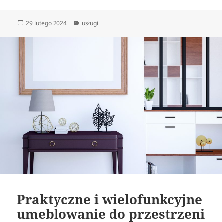
Data
Kategorie
29 lutego 2024
usługi
publikacji
Praktyczne i wielofunkcyjne
umeblowanie do przestrzeni