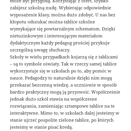
może być przygodą. Korzystając z ofert, szybko
zabijesz szkolną nudę. Wybierając odpowiednie
wyposażenie klasy, można dużo zdobyć. U nas bez
kłopotu odszukać można tablice szkolne
wymykające się powtarzalnym schematom. Dzięki
nietuzinkowym i interesującym materiałom
dydaktycznym każdy pedagog prościej przykuje
szczególną uwagę słuchaczy.
Szkoły w wielu przypadkach kojarzą się z tablicami
– są to symbole oświaty. Tak w rzeczy samej tablice
wykorzystuje się w szkołach po to, aby pomóc w
nauce. Pedagodzy to naturalnie dzięki nim mogą
przekazać bezcenną wiedzę, a uczniowie w sposób
bardzo praktyczny mogą ją przyswoić. Współcześnie
jednak dużo szkół stawia na współczesne
rozwiązania, zamieniając sztampowe tablice na te
interaktywne. Mimo to, w szkołach dalej jesteśmy w
stanie ujrzeć pospolite zielone tablice, po których
jesteśmy w stanie pisać kredą.