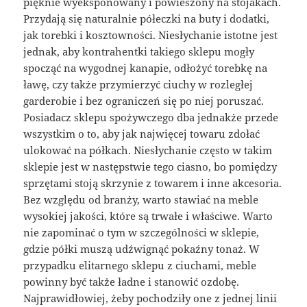
pięknie wyeksponowany i powieszony na stojakach.
Przydają się naturalnie półeczki na buty i dodatki,
jak torebki i kosztowności. Niesłychanie istotne jest
jednak, aby kontrahentki takiego sklepu mogły
spocząć na wygodnej kanapie, odłożyć torebkę na
ławę, czy także przymierzyć ciuchy w rozległej
garderobie i bez ograniczeń się po niej poruszać.
Posiadacz sklepu spożywczego dba jednakże przede
wszystkim o to, aby jak najwięcej towaru zdołać
ulokować na półkach. Niesłychanie często w takim
sklepie jest w następstwie tego ciasno, bo pomiędzy
sprzętami stoją skrzynie z towarem i inne akcesoria.
Bez względu od branży, warto stawiać na meble
wysokiej jakości, które są trwałe i właściwe. Warto
nie zapominać o tym w szczególności w sklepie,
gdzie półki muszą udźwignąć pokaźny tonaż. W
przypadku elitarnego sklepu z ciuchami, meble
powinny być także ładne i stanowić ozdobę.
Najprawidłowiej, żeby pochodziły one z jednej linii