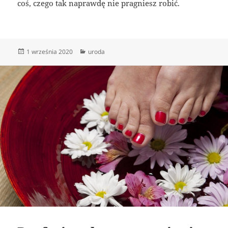
coś, czego tak naprawdę nie pragniesz robić.
Data
Kategorie
1 września 2020
uroda
publikacji