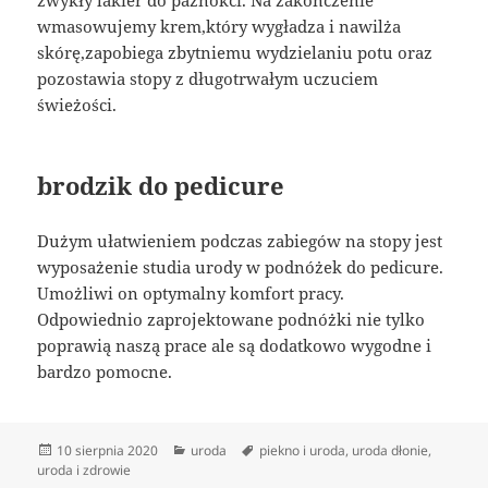
zwykły lakier do paznokci. Na zakończenie
wmasowujemy krem,który wygładza i nawilża
skórę,zapobiega zbytniemu wydzielaniu potu oraz
pozostawia stopy z długotrwałym uczuciem
świeżości.
brodzik do pedicure
Dużym ułatwieniem podczas zabiegów na stopy jest
wyposażenie studia urody w podnóżek do pedicure.
Umożliwi on optymalny komfort pracy.
Odpowiednio zaprojektowane podnóżki nie tylko
poprawią naszą prace ale są dodatkowo wygodne i
bardzo pomocne.
Data
Kategorie
Tagi
10 sierpnia 2020
uroda
piekno i uroda
,
uroda dłonie
,
publikacji
uroda i zdrowie