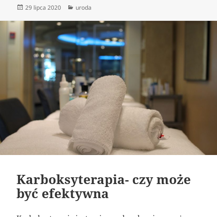
Data
Kategorie
29 lipca 2020
uroda
publikacji
Karboksyterapia- czy może
być efektywna