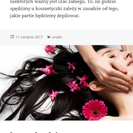
niektórych ważny jest czas zabiegu. To, ile godzin
spędzimy u kosmetyczki zależy w zasadzie od tego,
jakie partie będziemy depilować.
Data
Kategorie
11 sierpnia 2017
uroda
publikacji