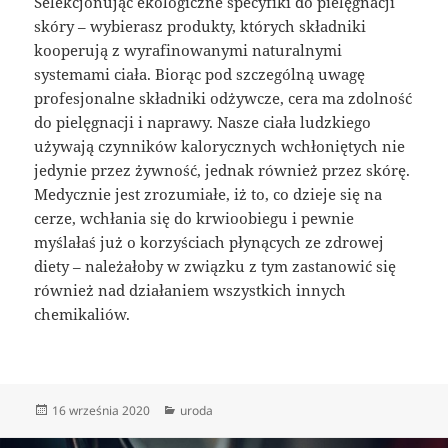
Selekcjonując ekologiczne specyfiki do pielęgnacji
skóry – wybierasz produkty, których składniki
kooperują z wyrafinowanymi naturalnymi
systemami ciała. Biorąc pod szczególną uwagę
profesjonalne składniki odżywcze, cera ma zdolność
do pielęgnacji i naprawy. Nasze ciała ludzkiego
używają czynników kalorycznych wchłoniętych nie
jedynie przez żywność, jednak również przez skórę.
Medycznie jest zrozumiałe, iż to, co dzieje się na
cerze, wchłania się do krwioobiegu i pewnie
myślałaś już o korzyściach płynących ze zdrowej
diety – należałoby w związku z tym zastanowić się
również nad działaniem wszystkich innych
chemikaliów.
Data
Kategorie
16 września 2020
uroda
publikacji