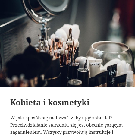
Kobieta i kosmetyki
W jaki sposób się malować, żeby ująć sobie lat?
Przeciwdziałanie starzeniu się jest obecnie gorącym
zagadnieniem. Wszyscy przywołują instrukcje i