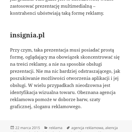
zastosować prezentację multimedialną –
kontrahenci ubóstwiają taką formę reklamy.
insignia.pl
Przy czym, taka prezentacja musi posiadać prostą
formę, oglądający ma obowiązek skoncentrować się
na treści reklamy, a nie na sposobie obsługi
prezentacji. Nie ma nic bardziej odstraszającego, jak
poszukiwanie możliwości otworzenia aplikacji i jej
obsługi. W wielu przypadkach nieodzowna jest
identyfikacja wizualna towaru. Obeznana agencja
reklamowa pomoże w doborze barw, szaty
graficznej, sloganu reklamowego.
Data
Kategorie
Tagi
22 marca 2015
reklama
agencja reklamowa
,
akencja