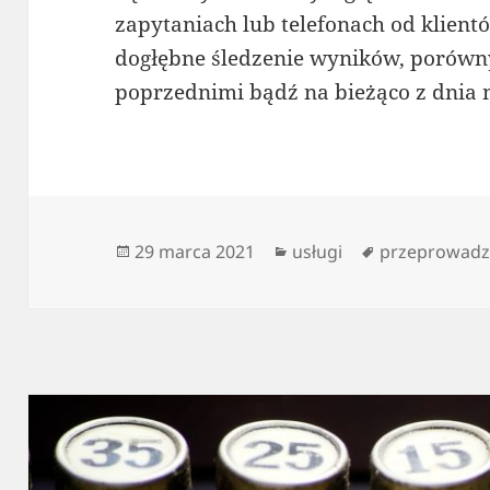
zapytaniach lub telefonach od klient
dogłębne śledzenie wyników, porówn
poprzednimi bądź na bieżąco z dnia 
Data
Kategorie
Tagi
29 marca 2021
usługi
przeprowadz
publikacji