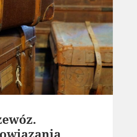
zewóz.
owiązania