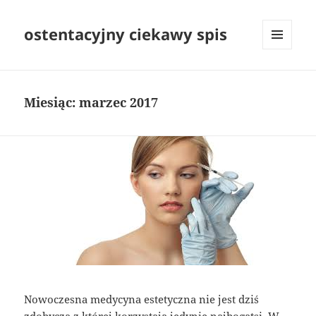
ostentacyjny ciekawy spis
MENU
I
WIDGETY
Miesiąc:
marzec 2017
Nowoczesna medycyna estetyczna nie jest dziś
zdobyczą z której korzystają jedynie najbogatsi. W