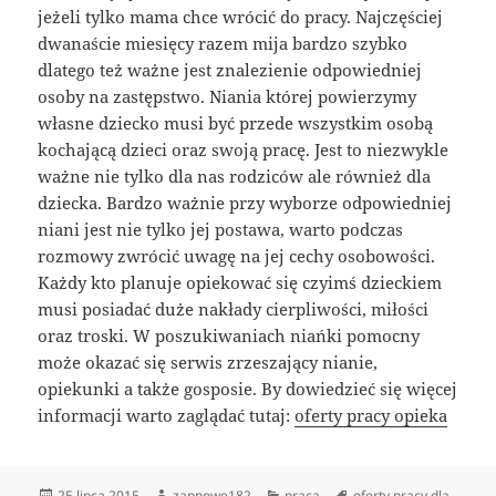
jeżeli tylko mama chce wrócić do pracy. Najczęściej
dwanaście miesięcy razem mija bardzo szybko
dlatego też ważne jest znalezienie odpowiedniej
osoby na zastępstwo. Niania której powierzymy
własne dziecko musi być przede wszystkim osobą
kochającą dzieci oraz swoją pracę. Jest to niezwykle
ważne nie tylko dla nas rodziców ale również dla
dziecka. Bardzo ważnie przy wyborze odpowiedniej
niani jest nie tylko jej postawa, warto podczas
rozmowy zwrócić uwagę na jej cechy osobowości.
Każdy kto planuje opiekować się czyimś dzieckiem
musi posiadać duże nakłady cierpliwości, miłości
oraz troski. W poszukiwaniach niańki pomocny
może okazać się serwis zrzeszający nianie,
opiekunki a także gosposie. By dowiedzieć się więcej
informacji warto zaglądać tutaj:
oferty pracy opieka
Data
Autor
Kategorie
Tagi
25 lipca 2015
zapnowe182
praca
oferty pracy dla