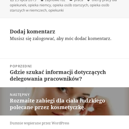
publikacji
opiekunek
,
opieka niemcy
,
opieka osób starszych
,
opieka osób
starszych w niemczech
,
opiekunki
Dodaj komentarz
Musisz się
zalogować
, aby móc dodać komentarz.
Nawigacja
POPRZEDNI
wpisu
Gdzie szukać informacji dotyczących
Poprzedni
delegowania pracowników?
wpis:
NASTĘPNY
Rozmaite zabiegi dla ciała ludzkiego
Następny
polecane przez kosmetyczkę.
wpis:
Dumnie wspierane przez WordPress