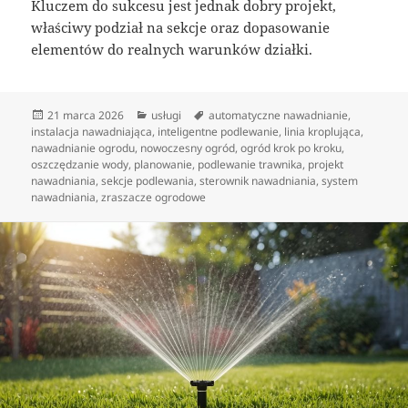
Kluczem do sukcesu jest jednak dobry projekt,
właściwy podział na sekcje oraz dopasowanie
elementów do realnych warunków działki.
Data
Kategorie
Tagi
21 marca 2026
usługi
automatyczne nawadnianie
,
publikacji
instalacja nawadniająca
,
inteligentne podlewanie
,
linia kroplująca
,
nawadnianie ogrodu
,
nowoczesny ogród
,
ogród krok po kroku
,
oszczędzanie wody
,
planowanie
,
podlewanie trawnika
,
projekt
nawadniania
,
sekcje podlewania
,
sterownik nawadniania
,
system
nawadniania
,
zraszacze ogrodowe