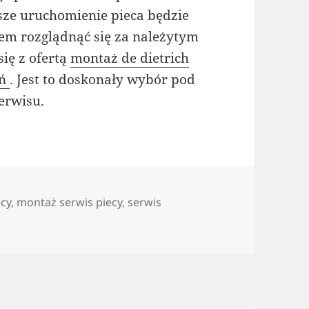
sze uruchomienie pieca będzie
em rozglądnąć się za należytym
ię z ofertą
montaż de dietrich
ań
. Jest to doskonały wybór pod
erwisu.
cy
,
montaż serwis piecy
,
serwis