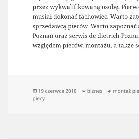
przez wykwalifikowaną osobę. Pierw
musiał dokonać fachowiec. Warto zat
sprzedawcą pieców. Warto zapoznać s
Poznań
oraz
serwis de dietrich Pozn
względem pieców, montażu, a także s
Data
Kategorie
Tagi
19 czerwca 2018
biznes
montaż pie
publikacji
piecy