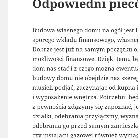
Odpowiedni piec
Budowa własnego domu na ogół jest l
sporego wkładu finansowego, własneg
Dobrze jest już na samym początku ok
możliwości finansowe. Dzięki temu bę
dom nas stać i z czego można ewentu
budowy domu nie obejdzie nas szereg
musieli podjąć, zaczynając od kupna 
i wyposażenie wnętrza. Potrzebni będ
z pewnością zdążymy się zapoznać, j
działki, odebrania przyłączmy, wyzn
odebrania go przed samym zamieszk
czy instalacji gazowej również wymag