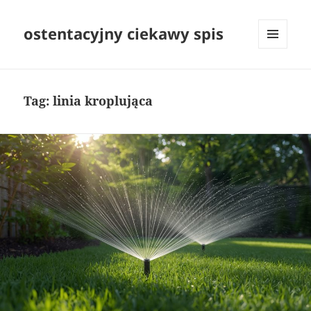
ostentacyjny ciekawy spis
MENU
I
WIDGETY
Tag:
linia kroplująca