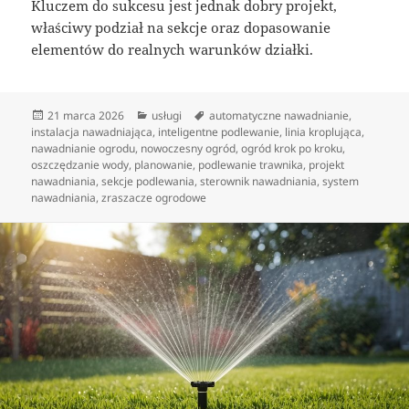
Kluczem do sukcesu jest jednak dobry projekt,
właściwy podział na sekcje oraz dopasowanie
elementów do realnych warunków działki.
Data
Kategorie
Tagi
21 marca 2026
usługi
automatyczne nawadnianie
,
publikacji
instalacja nawadniająca
,
inteligentne podlewanie
,
linia kroplująca
,
nawadnianie ogrodu
,
nowoczesny ogród
,
ogród krok po kroku
,
oszczędzanie wody
,
planowanie
,
podlewanie trawnika
,
projekt
nawadniania
,
sekcje podlewania
,
sterownik nawadniania
,
system
nawadniania
,
zraszacze ogrodowe