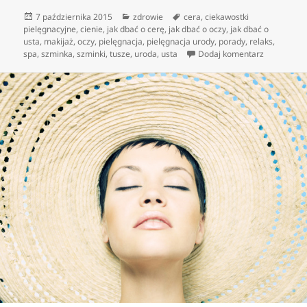
Data
Kategorie
Tagi
7 października 2015
zdrowie
cera
,
ciekawostki
publikacji
pielęgnacyjne
,
cienie
,
jak dbać o cerę
,
jak dbać o oczy
,
jak dbać o
usta
,
makijaż
,
oczy
,
pielęgnacja
,
pielęgnacja urody
,
porady
,
relaks
,
do Dobry ki
spa
,
szminka
,
szminki
,
tusze
,
uroda
,
usta
Dodaj komentarz